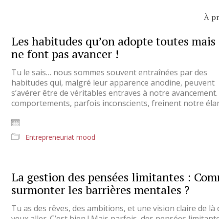
À p
Les habitudes qu’on adopte toutes mais
ne font pas avancer !
Tu le sais… nous sommes souvent entraînées par des
habitudes qui, malgré leur apparence anodine, peuvent
s’avérer être de véritables entraves à notre avancement.
comportements, parfois inconscients, freinent notre éla
Entrepreneuriat mood
La gestion des pensées limitantes : Co
surmonter les barrières mentales ?
Tu as des rêves, des ambitions, et une vision claire de là 
veux aller. C’est bien ! Mais parfois, des pensées limitant