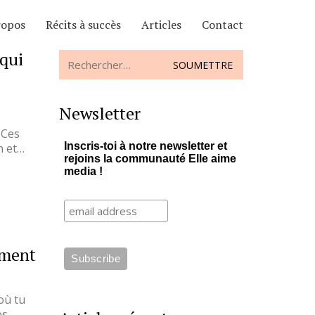
ropos
Récits à succès
Articles
Contact
 qui
Search
for:
Newsletter
 Ces
Inscris-toi à notre newsletter et
n et…
rejoins la communauté Elle aime
media !
mment
où tu
es