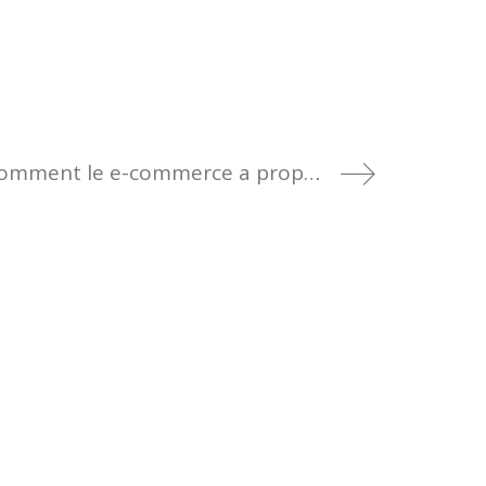
PODCAST-Comment le e-commerce a propulsé ma marque de bougies artisanales avec Zheyna Thiam, fondatrice de Le Karithé