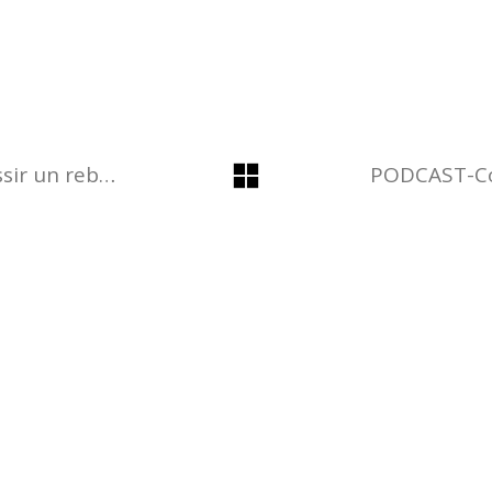
PODCAST – Nos secrets pour réussir un rebranding et avoir une équipe soudée avec Nina et Sarah Yinda, fondatrices de NS XPERIENCE et CORE PARIS
Plan du site