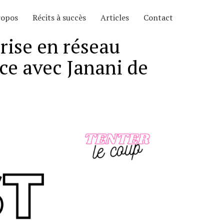
ropos
Récits à succès
Articles
Contact
ise en réseau
nce avec Janani de