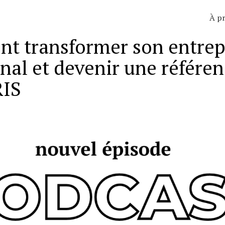
À p
transformer son entrepr
onal et devenir une référe
IS